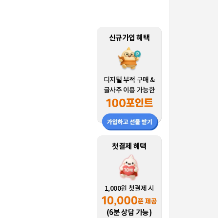
신규가입 혜택
디지털 부적 구매 &
글사주 이용 가능한
첫결제 혜택
1,000원 첫결제 시
(6분 상담 가능)