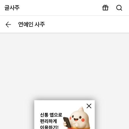
글사주
연예인 사주