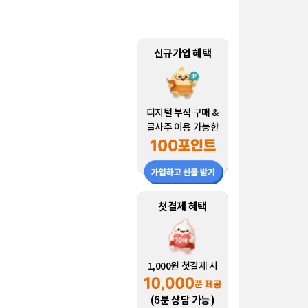
신규가입 혜택
디지털 부적 구매 &
글사주 이용 가능한
첫결제 혜택
1,000원 첫결제 시
(6분 상담 가능)