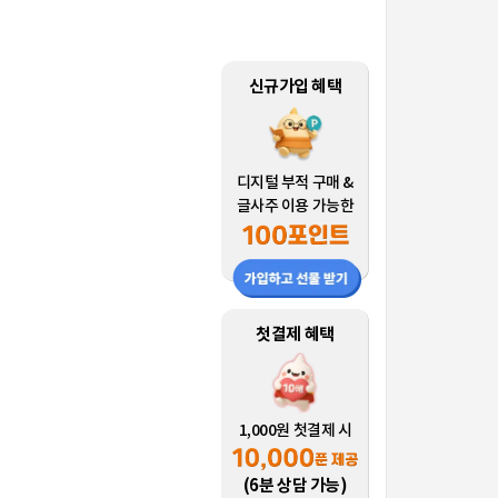
신규가입 혜택
디지털 부적 구매 &
글사주 이용 가능한
첫결제 혜택
1,000원 첫결제 시
(6분 상담 가능)