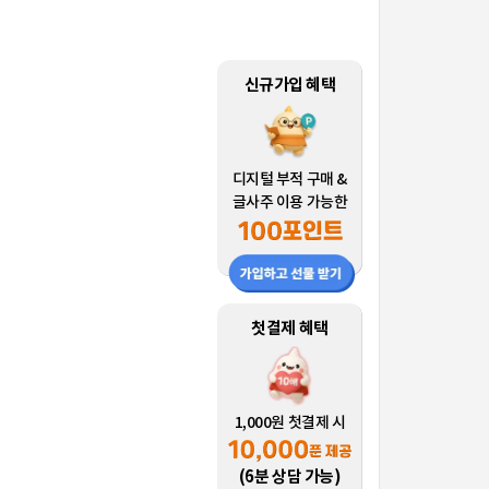
신규가입 혜택
디지털 부적 구매 &
글사주 이용 가능한
첫결제 혜택
1,000원 첫결제 시
(6분 상담 가능)