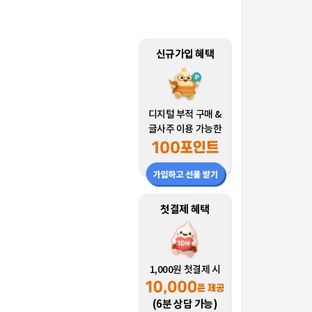
신규가입 혜택
디지털 부적 구매 &
글사주 이용 가능한
첫결제 혜택
1,000원 첫결제 시
(6분 상담 가능)