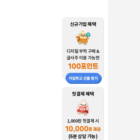
신규가입 혜택
디지털 부적 구매 &
글사주 이용 가능한
첫결제 혜택
1,000원 첫결제 시
(6분 상담 가능)