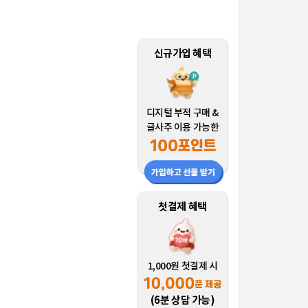
신규가입 혜택
디지털 부적 구매 &
글사주 이용 가능한
첫결제 혜택
1,000원 첫결제 시
(6분 상담 가능)