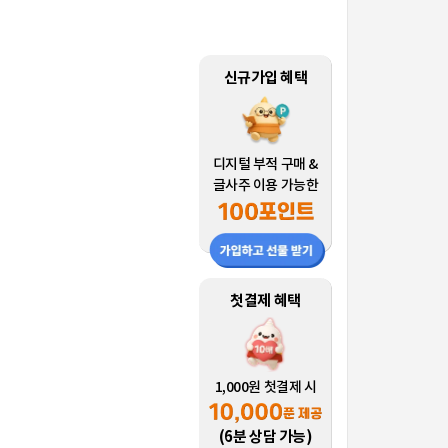
신규가입 혜택
디지털 부적 구매 &
글사주 이용 가능한
첫결제 혜택
1,000원 첫결제 시
(6분 상담 가능)