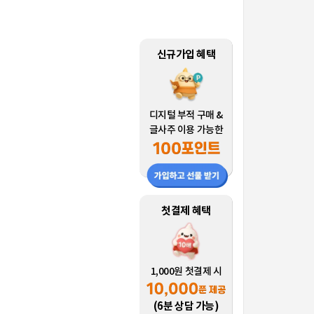
신규가입 혜택
디지털 부적 구매 &
글사주 이용 가능한
첫결제 혜택
1,000원 첫결제 시
(6분 상담 가능)