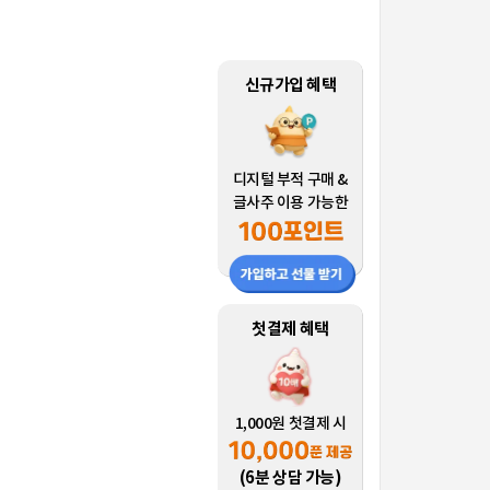
신규가입 혜택
디지털 부적 구매 &
글사주 이용 가능한
첫결제 혜택
1,000원 첫결제 시
(6분 상담 가능)