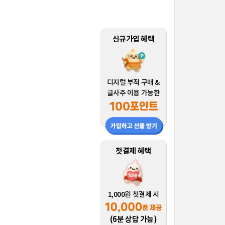
신규가입 혜택
디지털 부적 구매 &
글사주 이용 가능한
첫결제 혜택
1,000원 첫결제 시
(6분 상담 가능)