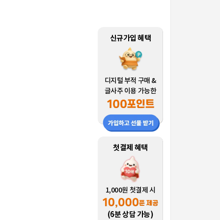
신규가입 혜택
디지털 부적 구매 &
글사주 이용 가능한
첫결제 혜택
1,000원 첫결제 시
(6분 상담 가능)