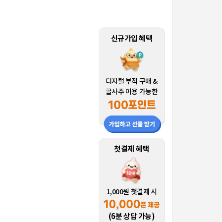
신규가입 혜택
디지털 부적 구매 &
글사주 이용 가능한
첫결제 혜택
1,000원 첫결제 시
(6분 상담 가능)