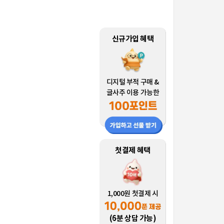
신규가입 혜택
디지털 부적 구매 &
글사주 이용 가능한
첫결제 혜택
1,000원 첫결제 시
(6분 상담 가능)