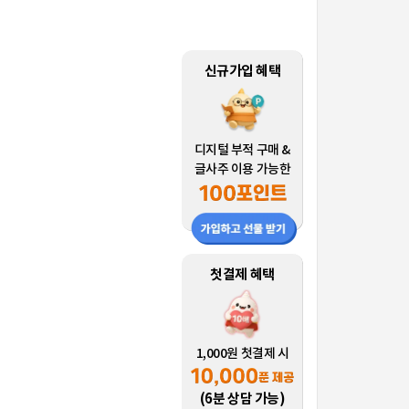
신규가입 혜택
디지털 부적 구매 &
글사주 이용 가능한
첫결제 혜택
1,000원 첫결제 시
(6분 상담 가능)