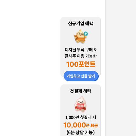
신규가입 혜택
디지털 부적 구매 &
글사주 이용 가능한
첫결제 혜택
1,000원 첫결제 시
(6분 상담 가능)