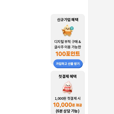
신규가입 혜택
디지털 부적 구매 &
글사주 이용 가능한
첫결제 혜택
1,000원 첫결제 시
(6분 상담 가능)