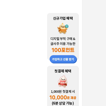
신규가입 혜택
디지털 부적 구매 &
글사주 이용 가능한
첫결제 혜택
1,000원 첫결제 시
(6분 상담 가능)