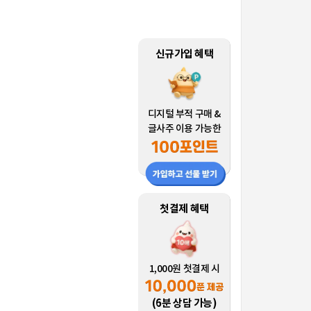
신규가입 혜택
디지털 부적 구매 &
글사주 이용 가능한
첫결제 혜택
1,000원 첫결제 시
(6분 상담 가능)