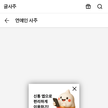
글사주
연예인 사주