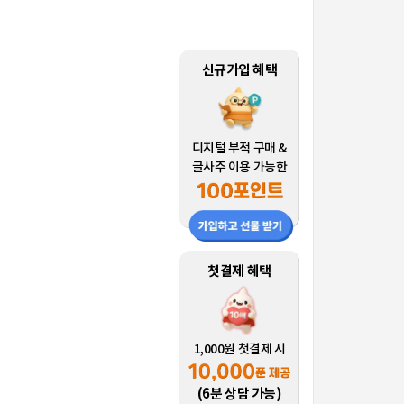
신규가입 혜택
디지털 부적 구매 &
글사주 이용 가능한
첫결제 혜택
1,000원 첫결제 시
(6분 상담 가능)