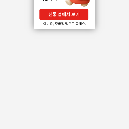
신통 앱에서 보기
아니요, 모바일 웹으로 볼게요.