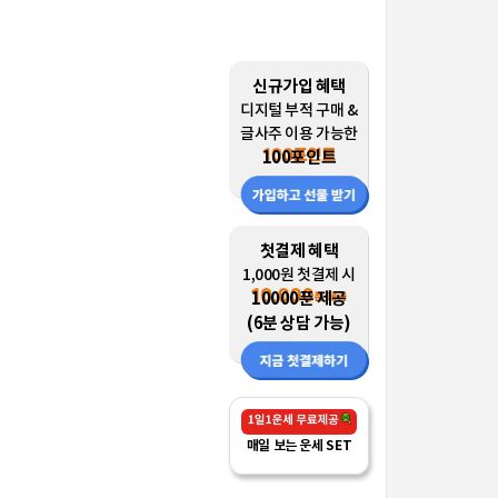
신규가입 혜택
디지털 부적 구매 &
글사주 이용 가능한
100포인트
첫결제 혜택
1,000원 첫결제 시
10000푼 제공
(6분 상담 가능)
매일 보는 운세 SET