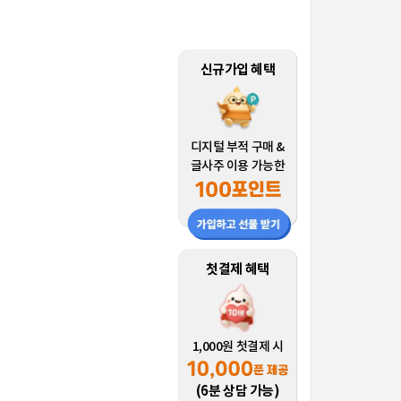
신규가입 혜택
디지털 부적 구매 &
글사주 이용 가능한
첫결제 혜택
1,000원 첫결제 시
(6분 상담 가능)