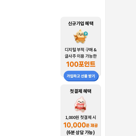
신규가입 혜택
디지털 부적 구매 &
글사주 이용 가능한
첫결제 혜택
1,000원 첫결제 시
(6분 상담 가능)