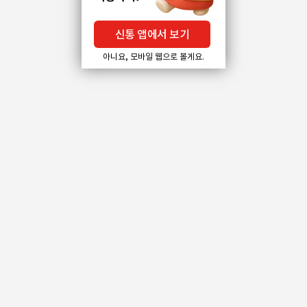
신통 앱에서 보기
아니요, 모바일 웹으로 볼게요.