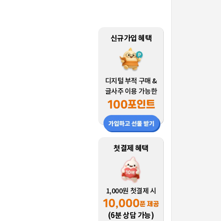
신규가입 혜택
디지털 부적 구매 &
글사주 이용 가능한
첫결제 혜택
1,000원 첫결제 시
(6분 상담 가능)