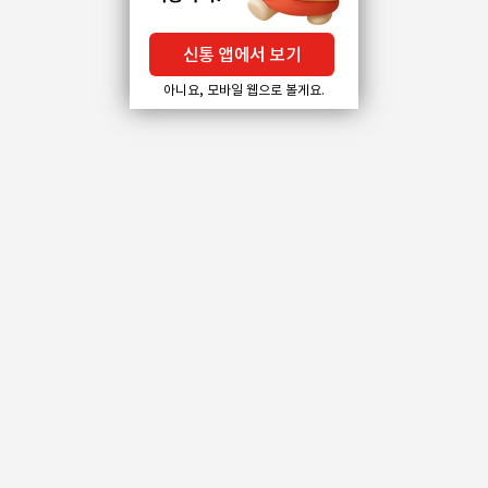
신통 앱에서 보기
아니요, 모바일 웹으로 볼게요.