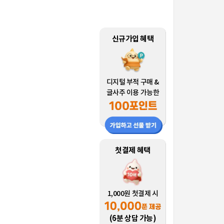
신규가입 혜택
디지털 부적 구매 &
글사주 이용 가능한
첫결제 혜택
1,000원 첫결제 시
(6분 상담 가능)