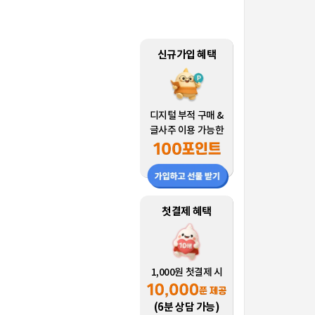
신규가입 혜택
디지털 부적 구매 &
글사주 이용 가능한
첫결제 혜택
1,000원 첫결제 시
(6분 상담 가능)