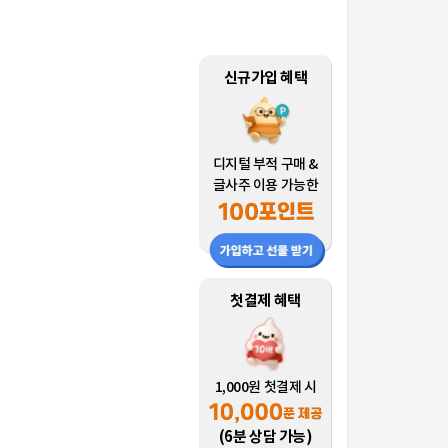
신규가입 혜택
디지털 부적 구매 &
글사주 이용 가능한
첫결제 혜택
1,000원 첫결제 시
(6분 상담 가능)