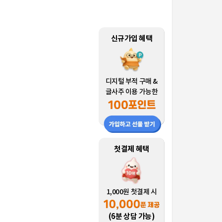
신규가입 혜택
디지털 부적 구매 &
글사주 이용 가능한
첫결제 혜택
1,000원 첫결제 시
(6분 상담 가능)