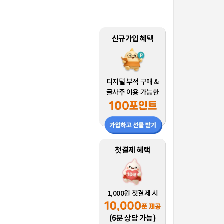
신규가입 혜택
디지털 부적 구매 &
글사주 이용 가능한
첫결제 혜택
1,000원 첫결제 시
(6분 상담 가능)