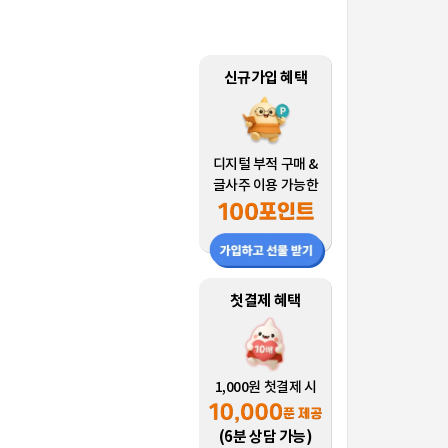
신규가입 혜택
디지털 부적 구매 &
글사주 이용 가능한
첫결제 혜택
1,000원 첫결제 시
(6분 상담 가능)