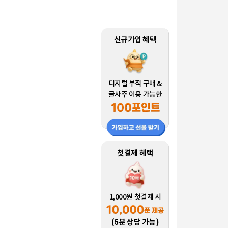
신규가입 혜택
디지털 부적 구매 &
글사주 이용 가능한
첫결제 혜택
1,000원 첫결제 시
(6분 상담 가능)