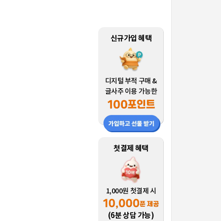
신규가입 혜택
디지털 부적 구매 &
글사주 이용 가능한
첫결제 혜택
1,000원 첫결제 시
(6분 상담 가능)