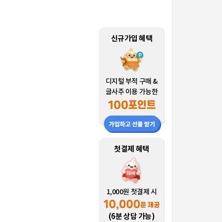
신규가입 혜택
디지털 부적 구매 &
글사주 이용 가능한
첫결제 혜택
1,000원 첫결제 시
(6분 상담 가능)