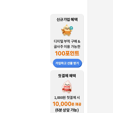
신규가입 혜택
디지털 부적 구매 &
글사주 이용 가능한
첫결제 혜택
1,000원 첫결제 시
(6분 상담 가능)