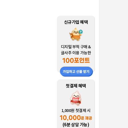
신규가입 혜택
디지털 부적 구매 &
글사주 이용 가능한
첫결제 혜택
1,000원 첫결제 시
(6분 상담 가능)