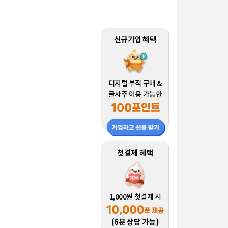
신규가입 혜택
디지털 부적 구매 &
글사주 이용 가능한
첫결제 혜택
1,000원 첫결제 시
(6분 상담 가능)