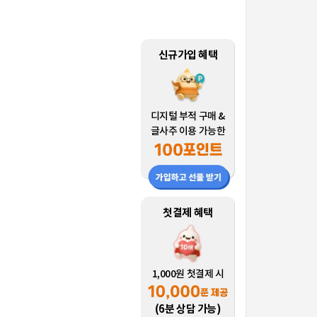
신규가입 혜택
디지털 부적 구매 &
글사주 이용 가능한
첫결제 혜택
1,000원 첫결제 시
(6분 상담 가능)