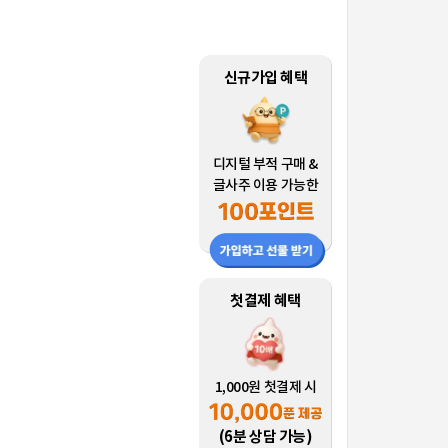
신규가입 혜택
디지털 부적 구매 &
글사주 이용 가능한
첫결제 혜택
1,000원 첫결제 시
(6분 상담 가능)