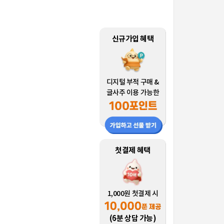
신규가입 혜택
디지털 부적 구매 &
글사주 이용 가능한
첫결제 혜택
1,000원 첫결제 시
(6분 상담 가능)