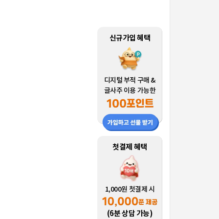
신규가입 혜택
디지털 부적 구매 &
글사주 이용 가능한
첫결제 혜택
1,000원 첫결제 시
(6분 상담 가능)