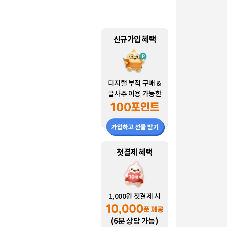
신규가입 혜택
디지털 부적 구매 &
글사주 이용 가능한
첫결제 혜택
1,000원 첫결제 시
(6분 상담 가능)