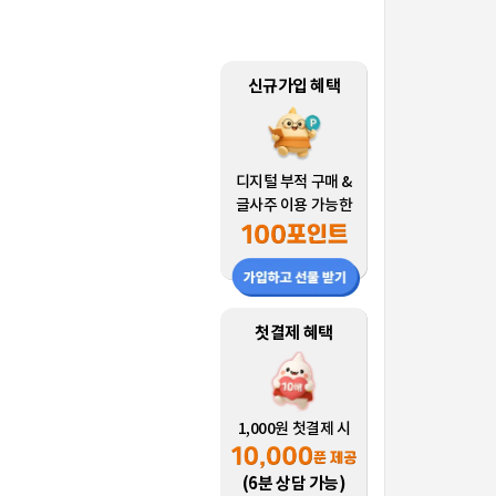
신규가입 혜택
디지털 부적 구매 &
글사주 이용 가능한
첫결제 혜택
1,000원 첫결제 시
(6분 상담 가능)