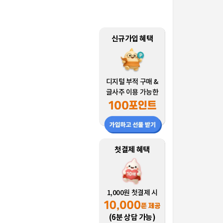
신규가입 혜택
디지털 부적 구매 &
글사주 이용 가능한
첫결제 혜택
1,000원 첫결제 시
(6분 상담 가능)