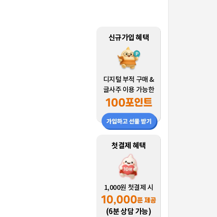
신규가입 혜택
디지털 부적 구매 &
글사주 이용 가능한
첫결제 혜택
1,000원 첫결제 시
(6분 상담 가능)