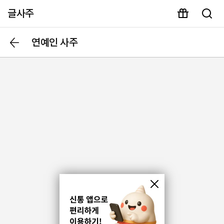
글사주
연예인 사주